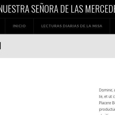
NUESTRA SEÑORA DE LAS MERCEDE
INICIO
LECTURAS DIARIAS DE LA MISA
N
Domine, q
te, et ut
Placere B
productu