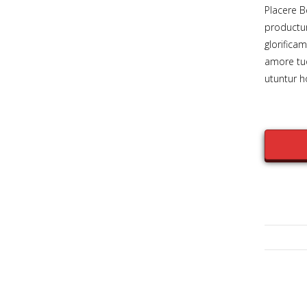
Placere B
productu
glorificam
amore tuo
utuntur 