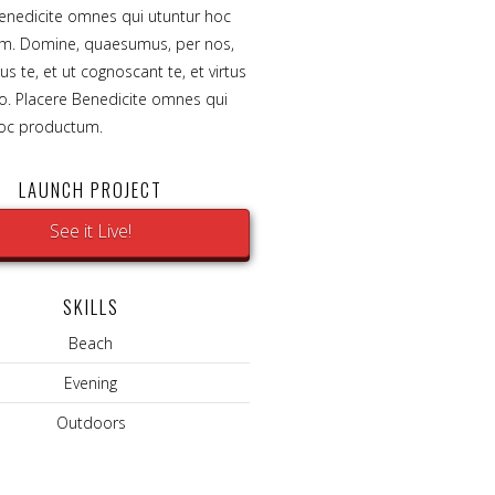
enedicite omnes qui utuntur hoc
m. Domine, quaesumus, per nos,
us te, et ut cognoscant te, et virtus
. Placere Benedicite omnes qui
hoc productum.
LAUNCH PROJECT
See it Live!
SKILLS
Beach
Evening
Outdoors