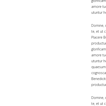
glorificam
amore tuo
utuntur 
Domine, q
te, et ut
Placere B
productu
glorificam
amore tuo
utuntur 
quaesumus
cognoscan
Benedicit
productu
Domine, q
te, et ut