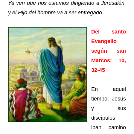
Ya ven que nos estamos dirigiendo a Jerusalén,
y el Hijo del hombre va a ser entregado.
Del santo
Evangelio
según san
Marcos: 10,
32-45
En aquel
tiempo, Jesús
y sus
discípulos
iban camino