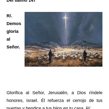
Del salmo 147
R/.
Demos
gloria
al
Señor.
Glorifica al Señor, Jerusalén, a Dios ríndele
honores, Israel. Él refuerza el cerrojo de tus
puertas y bendice a tus hijos en tu casa. R/.