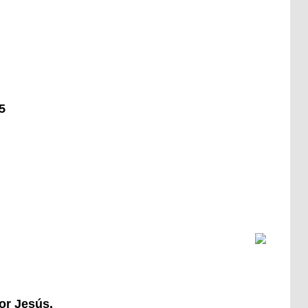
5
ñor Jesús.