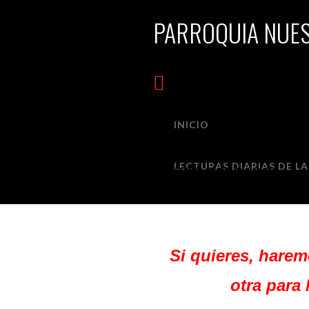
PARROQUIA NUES
Navigation
INICIO
LECTURAS DEL DOMING
LECTURAS DIARIAS DE LA
MARZO (MORADO)
Si quieres, harem
otra para 