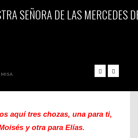
TRA SEÑORA DE LAS MERCEDES D
O II DE CUARESMA 1 DE
 MISA
os aquí tres chozas, una para ti,
Moisés y otra para Elías.