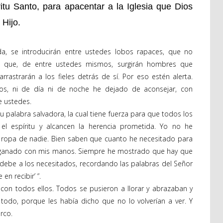
ritu Santo, para apacentar a la Iglesia que Dios
 Hijo.
a, se introducirán entre ustedes lobos rapaces, que no
é que, de entre ustedes mismos, surgirán hombres que
rrastrarán a los fieles detrás de sí. Por eso estén alerta.
os, ni de día ni de noche he dejado de aconsejar, con
e ustedes.
 palabra salvadora, la cual tiene fuerza para que todos los
el espíritu y alcancen la herencia prometida. Yo no he
 la ropa de nadie. Bien saben que cuanto he necesitado para
 ganado con mis manos. Siempre he mostrado que hay que
 debe a los necesitados, recordando las palabras del Señor
en recibir’ “.
r con todos ellos. Todos se pusieron a llorar y abrazaban y
 todo, porque les había dicho que no lo volverían a ver. Y
rco.