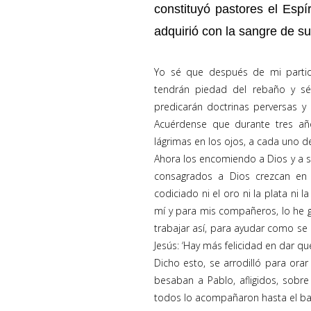
constituyó pastores el Espí
adquirió con la sangre de su
Yo sé que después de mi partid
tendrán piedad del rebaño y s
predicarán doctrinas perversas y a
Acuérdense que durante tres añ
lágrimas en los ojos, a cada uno d
Ahora los encomiendo a Dios y a su
consagrados a Dios crezcan en 
codiciado ni el oro ni la plata ni
mí y para mis compañeros, lo he
trabajar así, para ayudar como se
Jesús: ‘Hay más felicidad en dar que 
Dicho esto, se arrodilló para ora
besaban a Pablo, afligidos, sobre
todos lo acompañaron hasta el ba