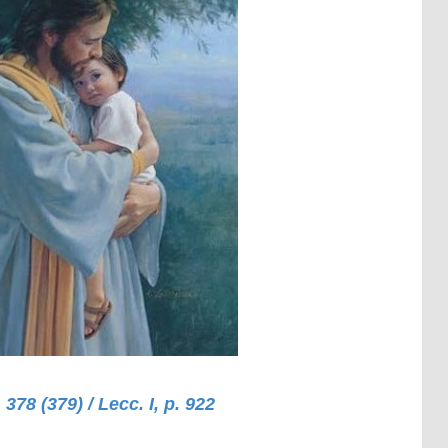
 378 (379) / Lecc. I, p. 922