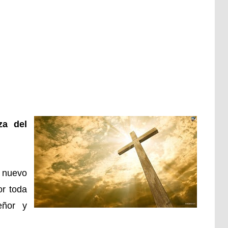
za del
nuevo
or toda
eñor y