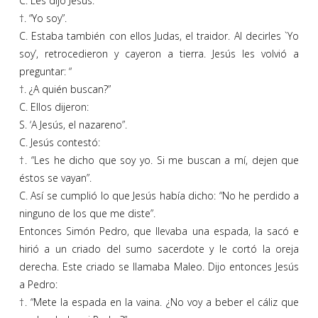
C. Les dijo Jesús:
†. “Yo soy”.
C. Estaba también con ellos Judas, el traidor. Al decirles `Yo
soy’, retrocedieron y cayeron a tierra. Jesús les volvió a
preguntar: “
†. ¿A quién buscan?”
C. Ellos dijeron:
S. ‘A Jesús, el nazareno”.
C. Jesús contestó:
†. “Les he dicho que soy yo. Si me buscan a mí, dejen que
éstos se vayan”.
C. Así se cumplió lo que Jesús había dicho: “No he perdido a
ninguno de los que me diste”.
Entonces Simón Pedro, que llevaba una espada, la sacó e
hirió a un criado del sumo sacerdote y le cortó la oreja
derecha. Este criado se llamaba Maleo. Dijo entonces Jesús
a Pedro:
†. “Mete la espada en la vaina. ¿No voy a beber el cáliz que