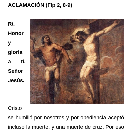
ACLAMACIÓN (Flp 2, 8-9)
R/.
Honor
y
gloria
a ti,
Señor
Jesús.
Cristo
se humilló por nosotros y por obediencia aceptó
incluso la muerte, y una muerte de cruz. Por eso