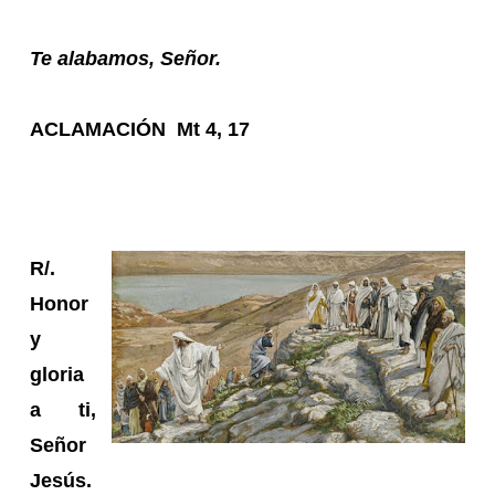
Te alabamos, Señor.
ACLAMACIÓN Mt 4, 17
R/.
Honor
y
gloria
a ti,
Señor
Jesús.