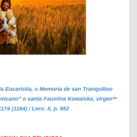
da Eucaristía, o Memoria de san Tranquilino
exicano” o santa Faustina Kowalska, virgen**
174 (1164) / Lecc. II, p. 852